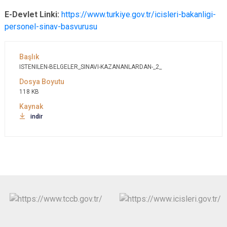
E-Devlet Linki:
https://www.turkiye.gov.tr/icisleri-bakanligi-
personel-sinav-basvurusu
ISTENILEN-BELGELER_SINAVI-KAZANANLARDAN-_2_
118 KB
indir