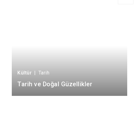
ETİKETLER
Gıda
1
Hayvancılık
2
Tarih
2
Ulaşım
1
Kültür
|
Tarih
Tarih ve Doğal Güzellikler