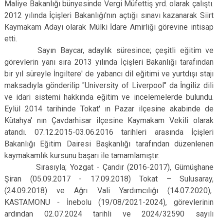
Maliye Bakanlığı bünyesinde Vergi Müfettiş yrd. olarak çalıştı.
2012 yılında İçişleri Bakanlığı'nın açtığı sınavı kazanarak Siirt
Kaymakam Adayı olarak Mülki İdare Amirliği görevine intisap
etti.
Sayın Baycar, adaylık süresince; çeşitli eğitim ve
görevlerin yanı sıra 2013 yılında İçişleri Bakanlığı tarafından
bir yıl süreyle İngiltere' de yabancı dil eğitimi ve yurtdışı stajı
maksadıyla gönderilip "University of Liverpool" da İngiliz dili
ve idari sistemi hakkında eğitim ve incelemelerde bulundu.
Eylül 2014 tarihinde Tokat' ın Pazar ilçesine akabinde de
Kütahya' nın Çavdarhisar ilçesine Kaymakam Vekili olarak
atandı. 07.12.2015-03.06.2016 tarihleri arasında İçişleri
Bakanlığı Eğitim Dairesi Başkanlığı tarafından düzenlenen
kaymakamlık kursunu başarı ile tamamlamıştır.
Sırasıyla; Yozgat - Çandır (2016-2017), Gümüşhane
Şiran (05.09.2017 - 17.09.2018) Tokat – Sulusaray,
(24.09.2018) ve Ağrı Vali Yardımcılığı (14.07.2020),
KASTAMONU - İnebolu (
19/08/2021-2024), görevlerinin
ardından 02.07.2024 tarihli ve 2024/32590 sayılı