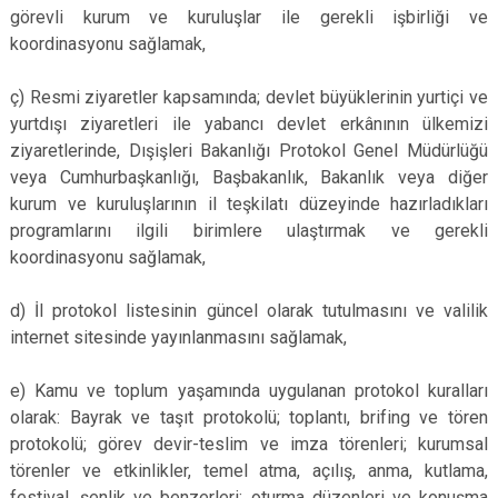
görevli kurum ve kuruluşlar ile gerekli işbirliği ve
koordinasyonu sağlamak,
ç) Resmi ziyaretler kapsamında; devlet büyüklerinin yurtiçi ve
yurtdışı ziyaretleri ile yabancı devlet erkânının ülkemizi
ziyaretlerinde, Dışişleri Bakanlığı Protokol Genel Müdürlüğü
veya Cumhurbaşkanlığı, Başbakanlık, Bakanlık veya diğer
kurum ve kuruluşlarının il teşkilatı düzeyinde hazırladıkları
programlarını ilgili birimlere ulaştırmak ve gerekli
koordinasyonu sağlamak,
d) İl protokol listesinin güncel olarak tutulmasını ve valilik
internet sitesinde yayınlanmasını sağlamak,
e) Kamu ve toplum yaşamında uygulanan protokol kuralları
olarak: Bayrak ve taşıt protokolü; toplantı, brifing ve tören
protokolü; görev devir-teslim ve imza törenleri; kurumsal
törenler ve etkinlikler, temel atma, açılış, anma, kutlama,
festival, şenlik ve benzerleri; oturma düzenleri ve konuşma