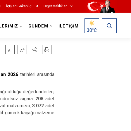
İçişleri Bakanlığı
Diğer Valilikler
LERİMİZ
GÜNDEM
İLETİŞİM
30
°C
ran 2026
tarihleri arasında
ağı olduğu değerlendirilen;
ndrolsüz sigara,
208
adet
avat malzemesi,
3.072
adet
lif gümrük kaçağı
malzeme