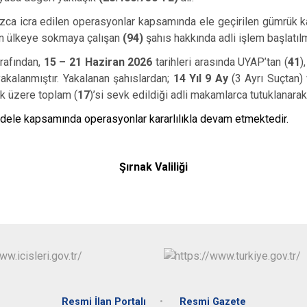
zca icra edilen operasyonlar kapsamında ele geçirilen gümrük 
zın ülkeye sokmaya çalışan
(94)
şahıs hakkında adli işlem başlatılmı
arafından,
15 – 21 Haziran 2026
tarihleri arasında UYAP’tan (
41
)
yakalanmıştır. Yakalanan şahıslardan;
14 Yıl 9 Ay
(3 Ayrı Suçtan)
ak üzere toplam (
17
)’si sevk edildiği adli makamlarca tutuklanara
dele kapsamında operasyonlar kararlılıkla devam etmektedir.
Şırnak Valiliği
Resmi İlan Portalı
Resmi Gazete