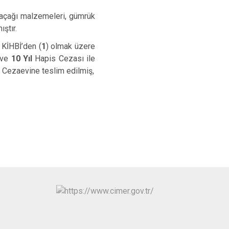
kaçağı malzemeleri, gümrük
ştır.
, KİHBİ’den (
1
) olmak üzere
 ve
10 Yıl
Hapis Cezası ile
k Cezaevine teslim edilmiş,