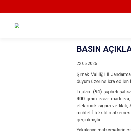
BASIN AÇIKLA
22.06.2026
Şırnak Valiliği İl Jandar
duyum üzerine icra edilen f
Toplam
(94
)
şüpheli şahsa 
400
gram esrar maddesi,
elektronik sigara ve likiti,
muhtelif tekstil malzemesi
geçirilmiştir.
Yakalanan malzemelerin pi