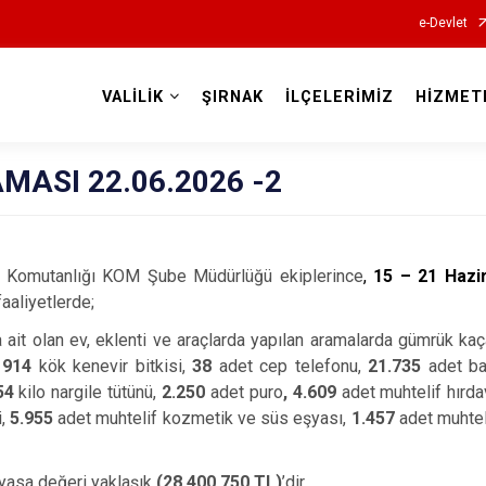
e-Devlet
VALİLİK
ŞIRNAK
İLÇELERİMİZ
HİZMET
Valilikler
MASI 22.06.2026 -2
ma Komutanlığı KOM Şube Müdürlüğü ekiplerince
,
15 – 21 Hazi
aaliyetlerde;
ait olan ev, eklenti ve araçlarda yapılan aramalarda gümrük kaç
914
kök kenevir bitkisi,
38
adet cep telefonu,
21.735
adet ba
54
kilo nargile tütünü,
2.250
adet puro
, 4.609
adet muhtelif hırd
,
5.955
adet muhtelif kozmetik ve süs eşyası,
1.457
adet muhte
yasa değeri yaklaşık
(28.400.750 TL)
’dir.