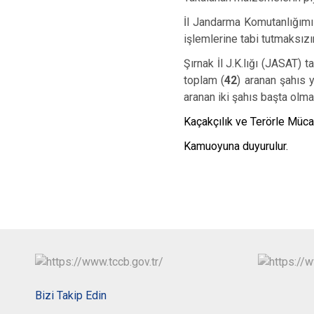
İl Jandarma Komutanlığımı
işlemlerine tabi tutmaksı
Şırnak İl J.K.lığı (JASAT) t
toplam (
42
) aranan şahıs 
aranan iki şahıs başta olm
Kaçakçılık ve Terörle Müca
Kamuoyuna duyurulur.
Bizi Takip Edin