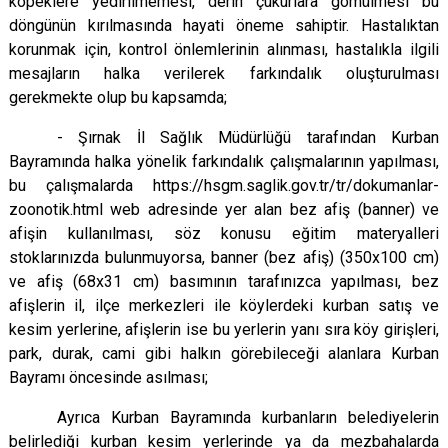
köpeklere yedirilmemesi, derin çukurlara gömülmesi bu
döngünün kırılmasında hayati
öneme sahiptir. Hastalıktan
korunmak için, kontrol önlemlerinin alınması, hastalıkla ilgili
mesajların halka verilerek
farkındalık oluşturulması
gerekmekte olup bu kapsamda;
- Şırnak İl Sağlık Müdürlüğü tarafından Kurban
Bayramında halka yönelik farkındalık çalışmalarının yapılması,
bu çalışmalarda https://hsgm.saglik.gov.tr/tr/dokumanlar-
zoonotik.html web adresinde yer alan bez afiş (banner) ve
afişin kullanılması, söz
konusu eğitim materyalleri
stoklarınızda bulunmuyorsa, banner (bez afiş) (350x100 cm)
ve afiş (68x31 cm) basımının
tarafınızca yapılması, bez
afişlerin il, ilçe merkezleri ile köylerdeki kurban satış ve
kesim yerlerine, afişlerin ise bu yerlerin yanı sıra
köy girişleri,
park, durak, cami gibi halkın görebileceği alanlara Kurban
Bayramı öncesinde asılması;
Ayrıca Kurban Bayramında kurbanların belediyelerin
belirlediği kurban kesim yerlerinde ya da mezbahalarda