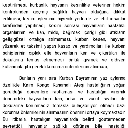
kestirilmesi, kurbanlık hayvanın kesinlikle veteriner hekim
kontrolünden geçmiş sağlıklı hayvan olduğuna dikkat
edilmesi,
kesim işleminin hijyenik yerlerde ve ehil insanlar
tarafından yapılması, kesim sonrası hayvanların hastalıklı
organlarının ve
kan, mide, bağırsak içeriği gibi atıkların
gelişigüzel ortalığa atılmaması, kurban kesen, hayvanı
yüzerek et taksimi yapan
kasap ve yardımcıları ile kurban
sahiplerinin çıplak elle hayvanların kan ve çıkartıları ile
dokularına temas etmemesi, önlük
giymek ve eldiven
kullanmak gibi gerekli korunma önlemlerinin alınması;
Bunların yanı sıra Kurban
Bayramının yaz aylarına
özellikle Kırım Kongo Kanamalı Ateşi hastalığının yoğun
görüldüğü dönemlere rastlaması ve
hastalığın viremik
dönemdeki hayvanların kan, idrar ve vücut sıvıları ile
dokularına korunmasız temasla bulaşabiliyor
olması bazı
korunma önlemlerinin alınmasının önemini ortaya koymaktadır.
Bu itibarla, hastalığın hayvanlarda belirti
göstermeden
seyrettiği, hayvanlar sağlıklı görünse bile hastalığı