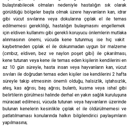
bulaştırabilecek olmaları nedeniyle hastalığın sık olarak
görüldüğü bölgeler başta olmak üzere hayvanların kan, idrar
gibi vücut sıvılarına veya dokularına çıplak el ile temas
e
dilmemesi gerekliliği, hastalığın bulaşmasını engellemek
için eldiven kullanımı gibi gerekli koruyucu önlemlerin mutlaka
alınmasının önemi, vücuda kene tutunmuş ise hiç vakit
kaybetmeden çıplak el ile dokunmadan uygun bir malzeme
(cımbız,
eldiven, bez ve naylon poşet gibi) ile çıkarılması,
kene tutunan veya kene ile temas eden kişilerin kendilerini en
az 10 gün
süreyle, hasta insan veya hayvanların kan, vücut
sıvıları ile doğrudan temas eden kişiler ise kendilerini 2 hafta
süreyle takip
etmesinin önemli olduğu, halsizlik, iştahsızlık,
ateş, kas ağrısı, baş ağrısı, bulantı, kusma veya ishal gibi
belirtilerin
görülmesi halinde derhal en yakın sağlık kuruluşuna
müracaat edilmesi, vücuda tutunan veya hayvanların üzerinde
bulunan
kenelerin kesinlikle çıplak el ile öldürülmemesi ve
patlatılmaması konularında halkın bilgilendirici paylaşımların
yapılmasına;